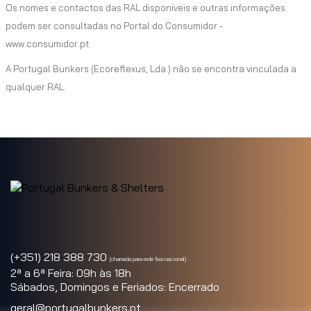
Os nomes e contactos das RAL disponíveis e outras informações
podem ser consultadas no Portal do Consumidor -
www.consumidor.pt.
A Portugal Bunkers (Ecoreflexus, Lda.) não se encontra vinculada a
qualquer RAL.
(+351) 218 388 730
(chamada para rede fixa nacional)
2ª a 6ª Feira: 09h às 18h
Sábados, Domingos e Feriados: Encerrado
geral@portugalbunkers.pt