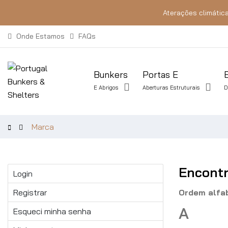
Aterações climática
Onde Estamos
FAQs
Bunkers
Portas E
E Abrigos
Aberturas Estruturais
D
Marca
Encontr
Login
Registrar
Ordem alfab
A
Esqueci minha senha