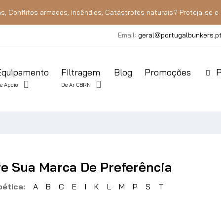
s, Conflitos armados, Incêndios, Catástrofes naturais? Proteja-se e 
Email:
geral@portugalbunkers.p
Equipamento
Filtragem
Blog
Promoções
P
e Apoio
De Ar CBRN
e Sua Marca De Preferência
ética:
A
B
C
E
I
K
L
M
P
S
T