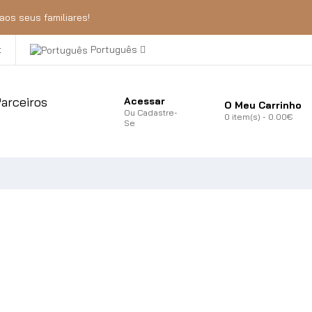
aos seus familiares!
t
Português
arceiros
Acessar
O Meu Carrinho
Ou
Cadastre-
0
item(s)
- 0.00€
Se