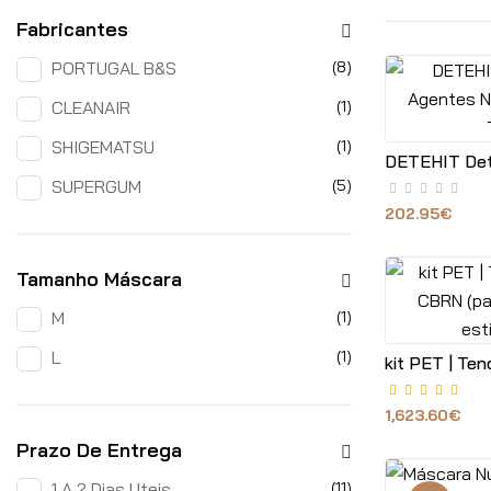
Fabricantes
PORTUGAL B&S
(8)
CLEANAIR
(1)
SHIGEMATSU
(1)
SUPERGUM
(5)
202.95€
Tamanho Máscara
M
(1)
L
(1)
1,623.60€
Prazo De Entrega
1 A 2 Dias Uteis
(11)