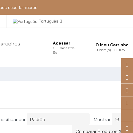
aos seus familiares!
t
Português
arceiros
Acessar
O Meu Carrinho
Ou
Cadastre-
0
item(s)
- 0.00€
Se
assificar por
Mostrar
Comparar Produtos (0)