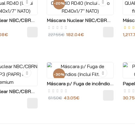
-20%
Máscara Nuclear NBC/CBRN CMRD40 Dual RD40 (Inclui Filtros RD40x1/7" NATO)
Máscara Nuclear NBC/CBRN CMRD40 RD40 (Inclui Filtro RD40x1/7" NATO)
.08€
227.55€
182.04€
1,217
-30%
Máscara p/ Fuga de incêndios (Inclui Filtro)
Máscara Nuclear NBC/CBRN Sync01VP3 (PAPR) Kit Premium
61.50€
43.05€
30.7