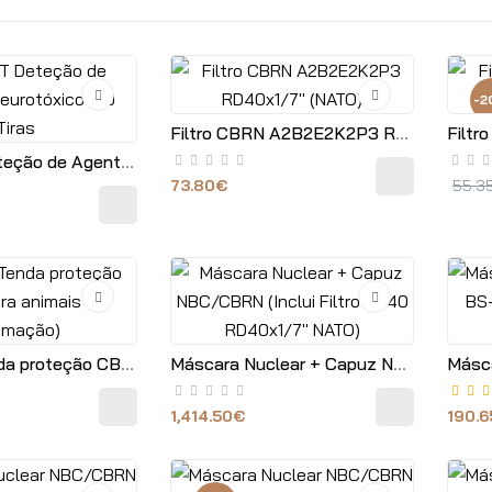
-2
Filtro CBRN A2B2E2K2P3 RD40x1/7" (NATO)
DETEHIT Deteção de Agentes Neurotóxicos 10 Tiras
73.80€
55.3
kit PET | Tenda proteção CBRN (para animais de estimação)
Máscara Nuclear + Capuz NBC/CBRN (Inclui Filtro RD40 RD40x1/7" NATO)
1,414.50€
190.