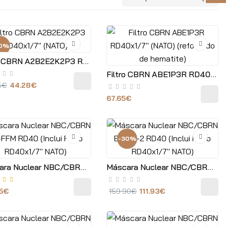
0%
Filtro CBRN A2B2E2K2P3 RD40x1/7" (NATO)
Filtro CBRN ABE1P3R RD40x1/7" (NATO) (reforçado de hematite)
5€
44.28€
67.65€
-30%
Máscara Nuclear NBC/CBRN BS-FFM RD40 (Inclui Filtro RD40x1/7" NATO)
Máscara Nuclear NBC/CBRN BS100-2 RD40 (Inclui Filtro RD40x1/7" NATO)
65€
159.90€
111.93€