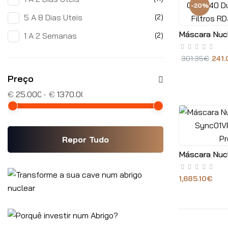
-20%
5 A 8 Dias Uteis
(2)
1 A 2 Semanas
(2)
301.35€
241
Preço
€
€
Repor Tudo
1,685.10€