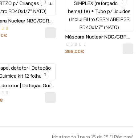
Máscara Nuclear NBC/CBRN QUARTZO p/ Crianças (Inclui filtro RD40x1/7" NATO)
.70€
Máscara Nuclear NBC/CBRN SIMPLEX (reforçado de hematite) + Tubo p/ liquidos (Inclui Filtro CBRN ABE1P3R RD40x1/7" (NATO)
369.00€
Papel detetor | Deteção Química kit 12 folhas
5€
Mostrando 1 para 15 de 15 (1 Páginas)