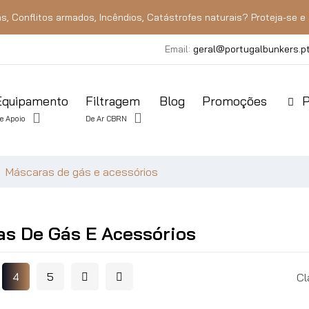
s, Conflitos armados, Incêndios, Catástrofes naturais? Proteja-se e 
Email:
geral@portugalbunkers.p
Equipamento
Filtragem
Blog
Promoções
P
e Apoio
De Ar CBRN
Máscaras de gás e acessórios
s De Gás E Acessórios
4
5
Cl