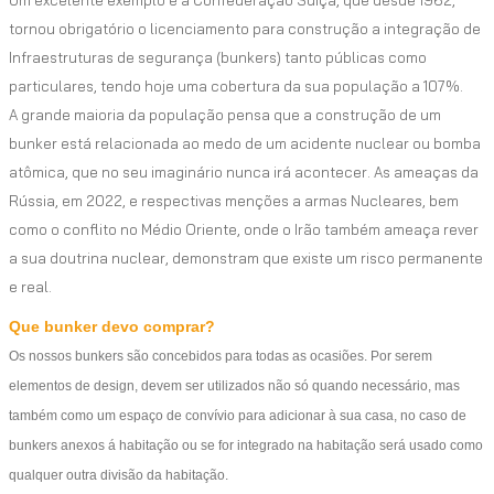
Um excelente exemplo é a Confederação Suíça, que desde 1962,
tornou obrigatório o licenciamento para construção a integração de
Infraestruturas de segurança (bunkers) tanto públicas como
particulares, tendo hoje uma cobertura da sua população a 107%.
A grande maioria da população pensa que a construção de um
bunker está relacionada ao medo de um acidente nuclear ou bomba
atômica, que no seu imaginário nunca irá acontecer. As ameaças da
Rússia, em 2022, e respectivas menções a armas Nucleares, bem
como o conflito no Médio Oriente, onde o Irão também ameaça rever
a sua doutrina nuclear, demonstram que existe um risco permanente
e real.
Que bunker devo comprar?
Os nossos bunkers são concebidos para todas as ocasiões. Por serem
elementos de design, devem ser utilizados não só quando necessário, mas
também como um espaço de convívio para adicionar à sua casa, no caso de
bunkers anexos á habitação ou se for integrado na habitação será usado como
qualquer outra divisão da habitação.