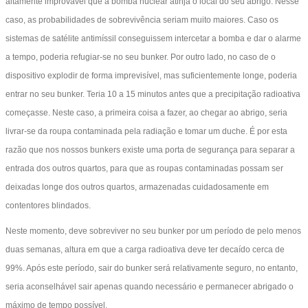
altamente improvável que a bomba nuclear atinja o local do seu abrigo. Nesse
caso, as probabilidades de sobrevivência seriam muito maiores. Caso os
sistemas de satélite antimíssil conseguissem intercetar a bomba e dar o alarme
a tempo, poderia refugiar-se no seu bunker. Por outro lado, no caso de o
dispositivo explodir de forma imprevisível, mas suficientemente longe, poderia
entrar no seu bunker. Teria 10 a 15 minutos antes que a precipitação radioativa
começasse. Neste caso, a primeira coisa a fazer, ao chegar ao abrigo, seria
livrar-se da roupa contaminada pela radiação e tomar um duche. É por esta
razão que nos nossos bunkers existe uma porta de segurança para separar a
entrada dos outros quartos, para que as roupas contaminadas possam ser
deixadas longe dos outros quartos, armazenadas cuidadosamente em
contentores blindados.
Neste momento, deve sobreviver no seu bunker por um período de pelo menos
duas semanas, altura em que a carga radioativa deve ter decaído cerca de
99%. Após este período, sair do bunker será relativamente seguro, no entanto,
seria aconselhável sair apenas quando necessário e permanecer abrigado o
máximo de tempo possível.