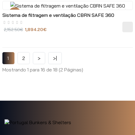
-12%
Sistema de filtragem e ventilação CBRN SAFE 360
2,152.50€
1,894.20€
1
2
>
>|
Mostrando 1 para 16 de 18 (2 Páginas)