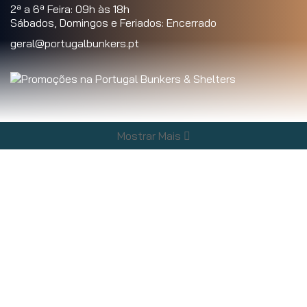
2ª a 6ª Feira: 09h às 18h
Sábados, Domingos e Feriados: Encerrado
geral@portugalbunkers.pt
Informações
Mostrar Mais
Quem Somos
Marcas
Vales de Oferta
Afiliados