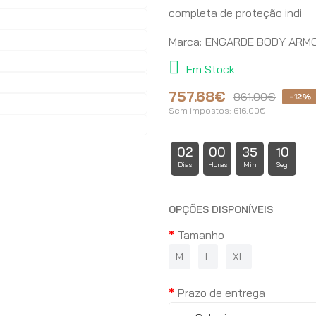
completa de proteção indi
Marca:
ENGARDE BODY ARM
Em Stock
757.68€
861.00€
-12%
Sem impostos:
616.00€
02
00
35
09
Dias
Horas
Min
Seg
OPÇÕES DISPONÍVEIS
Tamanho
M
L
XL
Prazo de entrega