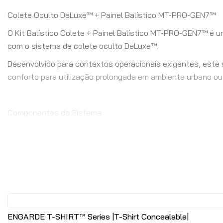
Colete Oculto DeLuxe™ + Painel Balístico MT-PRO-GEN7™
O Kit Balístico Colete + Painel Balístico MT-PRO-GEN7™ é u
com o sistema de colete oculto DeLuxe™.
Desenvolvido para contextos operacionais exigentes, este s
conforto para utilização prolongada em ambiente urbano ou 
Componentes do Sistema
Painel Balístico MT-PRO-GEN7™
Painel de última geração desenvolvido pela EnGarde, otimi
Características Principais
Espessura: 8 mm
Peso: 4,8 kg/m²
ENGARDE T-SHIRT™ Series |T-Shirt Concealable|
Estrutura leve, flexível e ergonómica