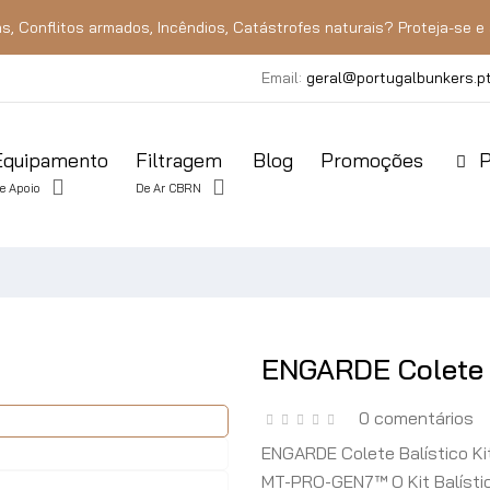
s, Conflitos armados, Incêndios, Catástrofes naturais? Proteja-se e 
Email:
geral@portugalbunkers.p
Equipamento
Filtragem
Blog
Promoções
P
e Apoio
De Ar CBRN
ENGARDE Colete 
0 comentários
ENGARDE Colete Balístico K
MT-PRO-GEN7™ O Kit Balísti