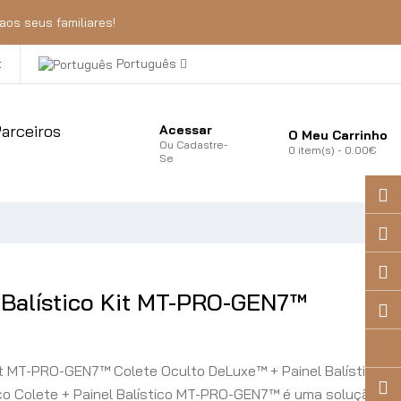
aos seus familiares!
t
Português
arceiros
Acessar
O Meu Carrinho
Ou
Cadastre-
0
item(s)
- 0.00€
Se
Balístico Kit MT-PRO-GEN7™
it MT-PRO-GEN7™ Colete Oculto DeLuxe™ + Painel Balístico
co Colete + Painel Balístico MT-PRO-GEN7™ é uma solução