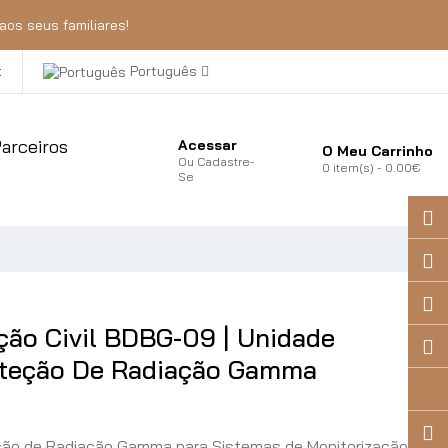
aos seus familiares!
t
Português
arceiros
Acessar
O Meu Carrinho
Ou
Cadastre-
0
item(s)
- 0.00€
Se
ção Civil BDBG-09 | Unidade
Deteção De Radiação Gamma
eção de Radiação Gamma para Sistemas de Monitorização