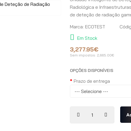
Radiológica e Infraestrutur
de deteção de radiação ga
Marca:
ECOTEST
Códig
Em Stock
3,277.95€
Sem impostos:
2,665.00€
OPÇÕES DISPONÍVEIS
Prazo de entrega