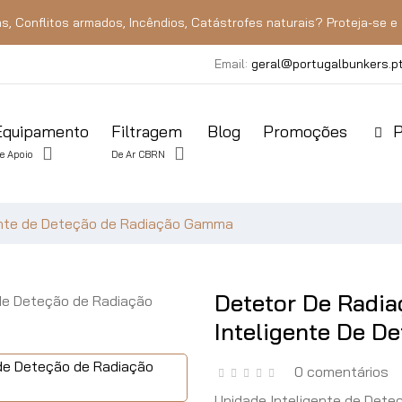
s, Conflitos armados, Incêndios, Catástrofes naturais? Proteja-se e 
Email:
geral@portugalbunkers.p
Equipamento
Filtragem
Blog
Promoções
P
e Apoio
De Ar CBRN
gente de Deteção de Radiação Gamma
Detetor De Radia
Inteligente De 
0 comentários
Unidade Inteligente de Det