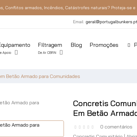
s, Conflitos armados, Incêndios, Catástrofes naturais? Proteja-se e 
Email:
geral@portugalbunkers.p
Equipamento
Filtragem
Blog
Promoções
P
e Apoio
De Ar CBRN
a em Betão Armado para Comunidades
Concretis Comuni
Em Betão Armad
0 comentários
Concretis Comunitário | Abr