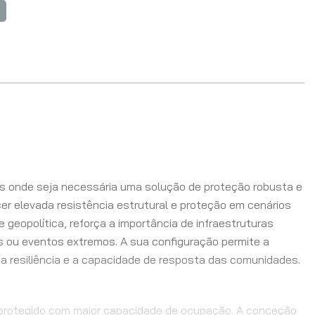
ões onde seja necessária uma solução de proteção robusta e
r elevada resistência estrutural e proteção em cenários
 geopolítica, reforça a importância de infraestruturas
cas ou eventos extremos. A sua configuração permite a
r a resiliência e a capacidade de resposta das comunidades.
 protegido com maior capacidade de ocupação. A conceção