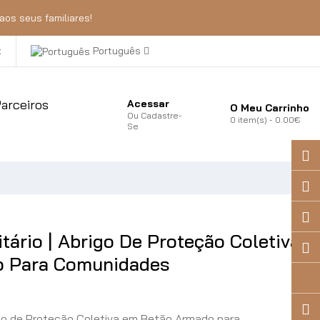
aos seus familiares!
t
Português
arceiros
Acessar
O Meu Carrinho
Ou
Cadastre-
0
item(s)
- 0.00€
Se
tário | Abrigo De Proteção Coletiva
o Para Comunidades
igo de Proteção Coletiva em Betão Armado para