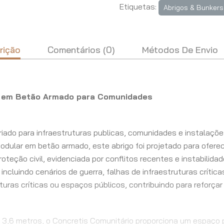
Etiquetas:
Abrigos & Bunkers
rição
Comentários (0)
Métodos De Envio
va em Betão Armado para Comunidades
criado para infraestruturas publicas, comunidades e instalaç
ular em betão armado, este abrigo foi projetado para oferece
eção civil, evidenciada por conflitos recentes e instabilidade
incluindo cenários de guerra, falhas de infraestruturas críti
turas críticas ou espaços públicos, contribuindo para reforça
 3,6 metros, o Concretis Comunitário proporciona um espaço