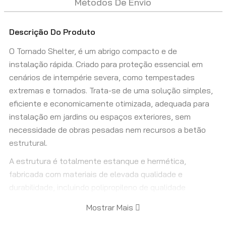
Métodos De Envio
Descrição Do Produto
O Tornado Shelter, é um abrigo compacto e de
instalação rápida. Criado para proteção essencial em
cenários de intempérie severa, como tempestades
extremas e tornados. Trata-se de uma solução simples,
eficiente e economicamente otimizada, adequada para
instalação em jardins ou espaços exteriores, sem
necessidade de obras pesadas nem recursos a betão
estrutural.
A estrutura é totalmente estanque e hermética,
fabricada com materiais de elevada qualidade e
durabilidade, incluindo polipropileno de qualidade
superior, reforços em aço galvanizado e componentes
Mostrar Mais
estruturais resistentes à corrosão. Esta combinação