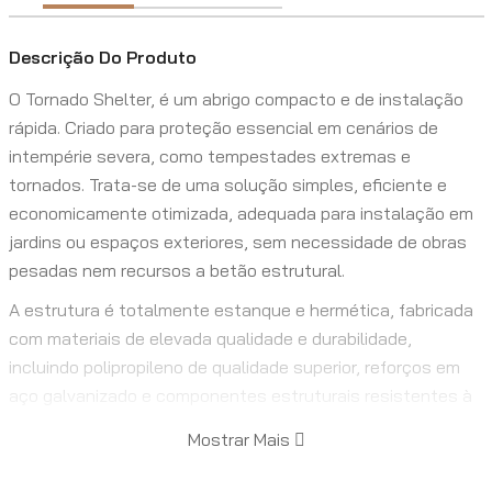
Descrição Do Produto
O Tornado Shelter, é um abrigo compacto e de instalação
rápida. Criado para proteção essencial em cenários de
intempérie severa, como tempestades extremas e
tornados. Trata-se de uma solução simples, eficiente e
economicamente otimizada, adequada para instalação em
jardins ou espaços exteriores, sem necessidade de obras
pesadas nem recursos a betão estrutural.
A estrutura é totalmente estanque e hermética, fabricada
com materiais de elevada qualidade e durabilidade,
incluindo polipropileno de qualidade superior, reforços em
aço galvanizado e componentes estruturais resistentes à
corrosão. Esta combinação assegura impermeabilidade,
Mostrar Mais
resistência mecânica e longevidade, sem requisitos de
manutenção especializada ou tratamentos anticorrosivos.