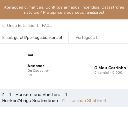
Aterações climáticas, Conflitos armados, Incêndios, Catástrofes
naturais? Proteja-se e aos seus familiares!
Onde Estamos
FAQs
Email:
geral@portugalbunkers.pt
Português
Acessar
O Meu Carrinho
Ou
Cadastre-
0
item(s)
- 0.00€
Se
Bunkers and Shelters
Bunker/Abrigo Subterrâneo
Tornado Shelter 6